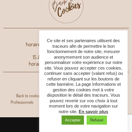
40 BD Jean Berha, Nice
Ce site et ses partenaires utilisent des
horaires : 9h-18h Mercredi au Dimanche
traceurs afin de permettre le bon
fonctionnement de notre site, mesurer
15 Avenue de la République, Nice
anonymement son audience et
personnaliser votre expérience sur notre
horaires : 10h30 19h Mardi au Samedi
site. Vous pouvez accepter ces cookies,
continuer sans accepter (valant refus) ou
06 16 73 24 91
Contactez-nous
refuser en cliquant sur les boutons de
cette bannière. La page Informations et
Horaires
hello@backtocookies.com
gestion des cookies met à votre
disposition le détail des traceurs. Vous
Back to cookies
Le concept
Nos formules
Évènements
pouvez revenir sur vos choix à tout
Professionnels
Nos créations
Partenaires
Commande en ligne
moment lors de votre navigation sur
Actualités et contact
notre site.
En savoir plus
Accepter
Refuser
Réalisé par
Com'On
|